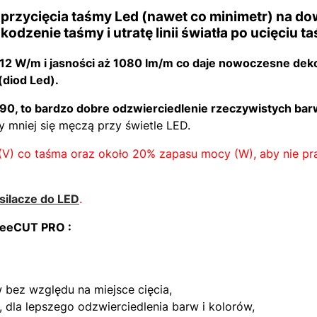
przycięcia taśmy Led (nawet co minimetr) na do
odzenie taśmy i utratę linii światła po ucięciu t
2 W/m i jasności aż 1080 lm/m co daje nowoczesne dekor
(diod Led).
 90, to bardzo dobre odzwierciedlenie rzeczywistych ba
y mniej się męczą przy świetle LED.
(V) co taśma oraz około 20% zapasu mocy (W), aby nie p
silacze do LED
.
reeCUT PRO :
 bez względu na miejsce cięcia,
 dla lepszego odzwierciedlenia barw i kolorów,