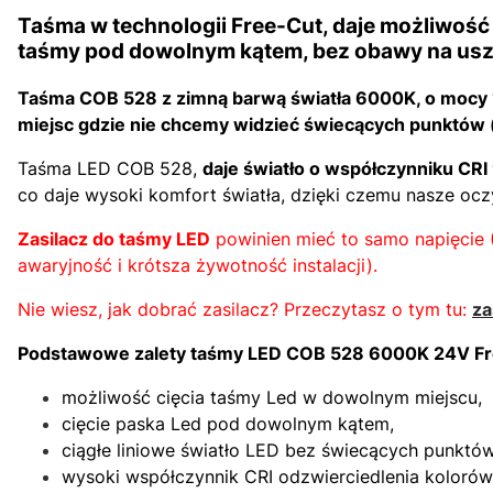
Taśma w technologii Free-Cut, daje
możliwość 
taśmy pod dowolnym kątem
, bez obawy na uszk
Taśma COB 528 z zimną barwą światła 6000K, o mocy 1
miejsc gdzie nie chcemy widzieć świecących punktów 
Taśma LED COB 528,
daje światło o współczynniku CRI
co daje wysoki komfort światła, dzięki czemu nasze ocz
Zasilacz do taśmy LED
powinien mieć to samo napięcie 
awaryjność i krótsza żywotność instalacji).
Nie wiesz, jak dobrać zasilacz? Przeczytasz o tym tu:
za
Podstawowe zalety taśmy LED COB 528 6000K 24V F
możliwość cięcia taśmy Led w dowolnym miejscu,
cięcie paska Led pod dowolnym kątem,
ciągłe liniowe światło LED bez świecących punktów
wysoki współczynnik CRI odzwierciedlenia kolorów,