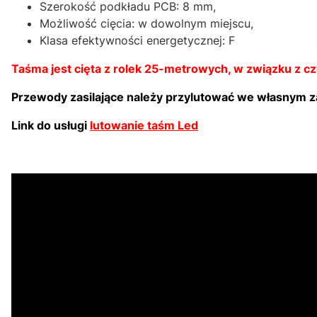
Szerokość podkładu PCB: 8 mm,
Możliwość cięcia: w dowolnym miejscu,
Klasa efektywności energetycznej: F
Taśma jest cięta z rolek 25-metrowych, w związku z c
Przewody zasilające należy przylutować we własnym 
Link do usługi
lutowanie taśm Led