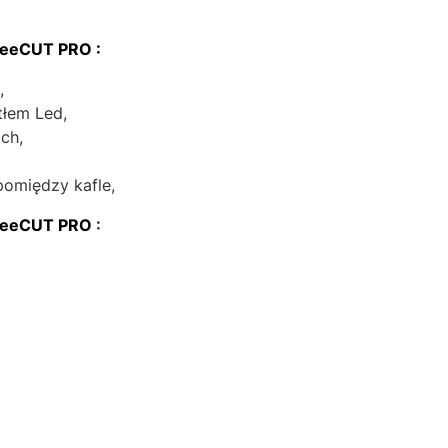
reeCUT PRO :
,
tłem Led,
ach,
pomiędzy kafle,
FreeCUT PRO
: