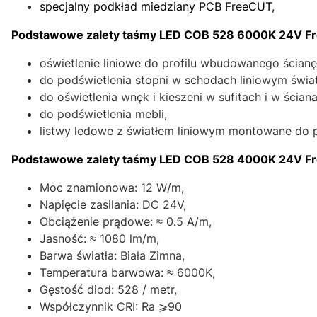
specjalny podkład miedziany PCB FreeCUT,
Podstawowe zalety taśmy LED COB 528 6000K 24V F
oświetlenie liniowe do profilu wbudowanego ścianę
do podświetlenia stopni w schodach liniowym świa
do oświetlenia wnęk i kieszeni w sufitach i w ścian
do podświetlenia mebli,
listwy ledowe z światłem liniowym montowane do 
Podstawowe zalety taśmy LED COB 528 4000K 24V 
Moc znamionowa: 12 W/m,
Napięcie zasilania: DC 24V,
Obciążenie prądowe: ≈ 0.5 A/m,
Jasność: ≈ 1080 lm/m,
Barwa światła: Biała Zimna,
Temperatura barwowa: ≈ 6000K,
Gęstość diod: 528 / metr,
Współczynnik CRI: Ra ⩾90