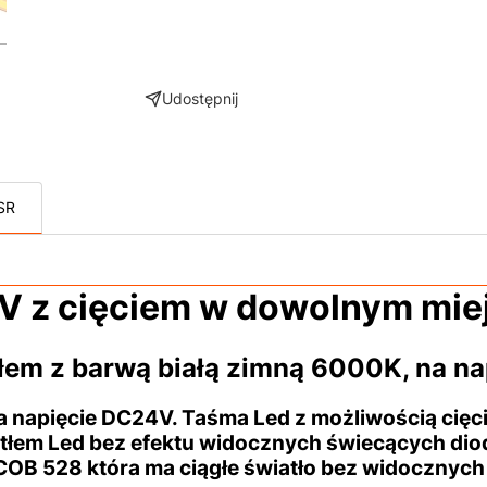
Udostępnij
SR
V z cięciem w dowolnym mie
łem z barwą białą zimną 6000K, na na
napięcie DC24V. Taśma Led z możliwością cięci
tłem Led bez efektu widocznych świecących dio
OB 528 która ma ciągłe światło bez widocznych 