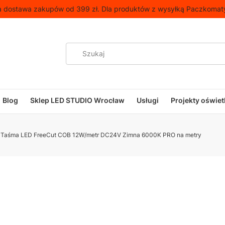
 dostawa zakupów od 399 zł. Dla produktów z wysyłką Paczkomat
Blog
Sklep LED STUDIO Wrocław
Usługi
Projekty oświet
Taśma LED FreeCut COB 12W/metr DC24V Zimna 6000K PRO na metry