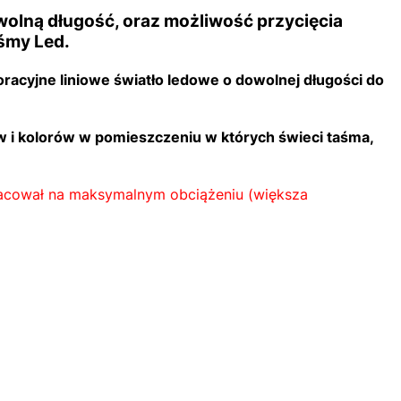
wolną długość, oraz możliwość przycięcia
aśmy Led.
acyjne liniowe światło ledowe o dowolnej długości do
rw i kolorów w pomieszczeniu w których świeci taśma,
racował na maksymalnym obciążeniu (większa