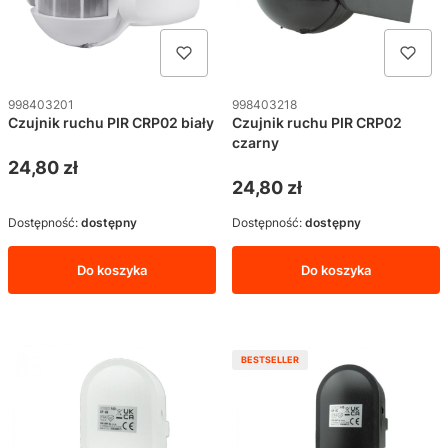
Kod produktu
Kod produktu
998403201
998403218
Czujnik ruchu PIR CRP02 biały
Czujnik ruchu PIR CRP02
czarny
Cena
24,80 zł
Cena
24,80 zł
Dostępność:
dostępny
Dostępność:
dostępny
Do koszyka
Do koszyka
BESTSELLER