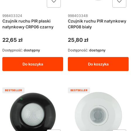
Kod produktu
Kod produktu
998403324
998403348
Czujnik ruchu PIR płaski
Czujnik ruchu PIR natynkowy
natynkowy CRP06 czarny
CRP08 biały
Cena
Cena
22,65 zł
25,80 zł
Dostępność:
dostępny
Dostępność:
dostępny
Do koszyka
Do koszyka
BESTSELLER
BESTSELLER