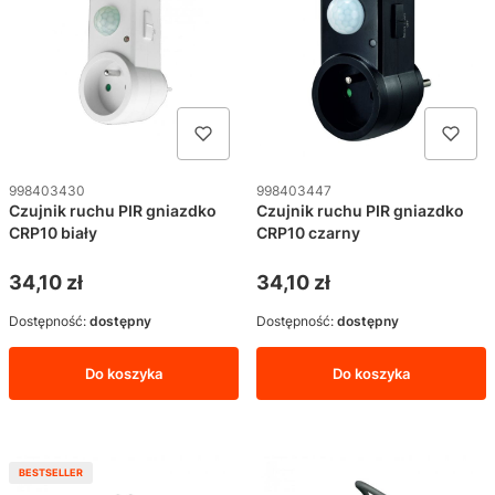
Kod produktu
Kod produktu
998403430
998403447
Czujnik ruchu PIR gniazdko
Czujnik ruchu PIR gniazdko
CRP10 biały
CRP10 czarny
Cena
Cena
34,10 zł
34,10 zł
Dostępność:
dostępny
Dostępność:
dostępny
Do koszyka
Do koszyka
BESTSELLER