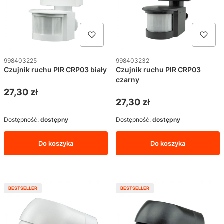
Kod produktu
Kod produktu
998403225
998403232
Czujnik ruchu PIR CRP03 biały
Czujnik ruchu PIR CRP03
czarny
Cena
27,30 zł
Cena
27,30 zł
Dostępność:
dostępny
Dostępność:
dostępny
Do koszyka
Do koszyka
BESTSELLER
BESTSELLER