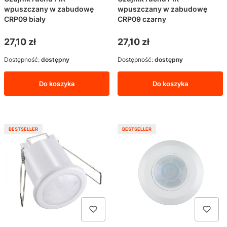
wpuszczany w zabudowę
wpuszczany w zabudowę
CRP09 biały
CRP09 czarny
Cena
Cena
27,10 zł
27,10 zł
Dostępność:
dostępny
Dostępność:
dostępny
Do koszyka
Do koszyka
BESTSELLER
BESTSELLER