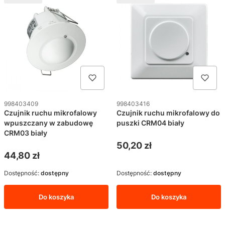
Kod produktu
Kod produktu
998403409
998403416
Czujnik ruchu mikrofalowy
Czujnik ruchu mikrofalowy do
wpuszczany w zabudowę
puszki CRM04 biały
CRM03 biały
Cena
50,20 zł
Cena
44,80 zł
Dostępność:
dostępny
Dostępność:
dostępny
Do koszyka
Do koszyka