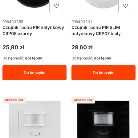
Kod produktu
Kod produktu
998403355
998403331
Czujnik ruchu PIR natynkowy
Czujnik ruchu PIR SLIM
CRP08 czarny
natynkowy CRP07 biały
Cena
Cena
25,80 zł
29,60 zł
Dostępność:
dostępny
Dostępność:
dostępny
Do koszyka
Do koszyka
BESTSELLER
BESTSELLER