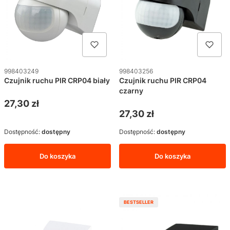
Kod produktu
Kod produktu
998403249
998403256
Czujnik ruchu PIR CRP04 biały
Czujnik ruchu PIR CRP04
czarny
Cena
27,30 zł
Cena
27,30 zł
Dostępność:
dostępny
Dostępność:
dostępny
Do koszyka
Do koszyka
BESTSELLER