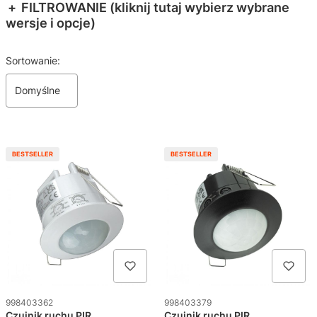
FILTROWANIE (kliknij tutaj wybierz wybrane
wersje i opcje)
Koniec filtrów
Lista produktów
Sortowanie:
Domyślne
BESTSELLER
BESTSELLER
Kod produktu
Kod produktu
998403362
998403379
Czujnik ruchu PIR
Czujnik ruchu PIR