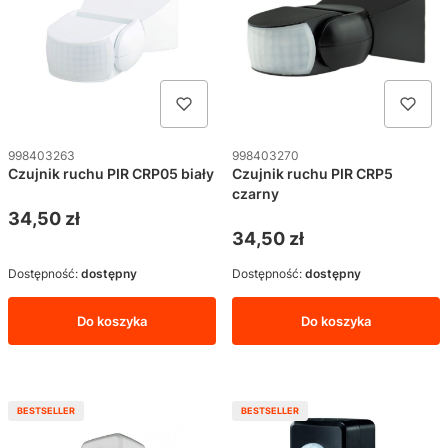
Kod produktu
Kod produktu
998403263
998403270
Czujnik ruchu PIR CRP05 biały
Czujnik ruchu PIR CRP5
czarny
Cena
34,50 zł
Cena
34,50 zł
Dostępność:
dostępny
Dostępność:
dostępny
Do koszyka
Do koszyka
BESTSELLER
BESTSELLER