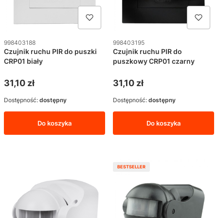
Kod produktu
Kod produktu
998403188
998403195
Czujnik ruchu PIR do puszki
Czujnik ruchu PIR do
CRP01 biały
puszkowy CRP01 czarny
Cena
Cena
31,10 zł
31,10 zł
Dostępność:
dostępny
Dostępność:
dostępny
Do koszyka
Do koszyka
BESTSELLER