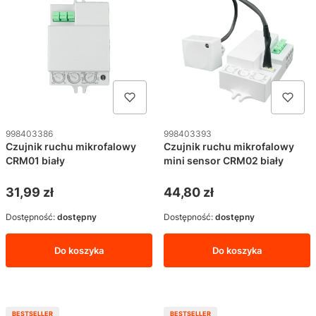
Kod produktu
Kod produktu
998403386
998403393
Czujnik ruchu mikrofalowy
Czujnik ruchu mikrofalowy
CRM01 biały
mini sensor CRM02 biały
Cena
Cena
31,99 zł
44,80 zł
Dostępność:
dostępny
Dostępność:
dostępny
Do koszyka
Do koszyka
BESTSELLER
BESTSELLER