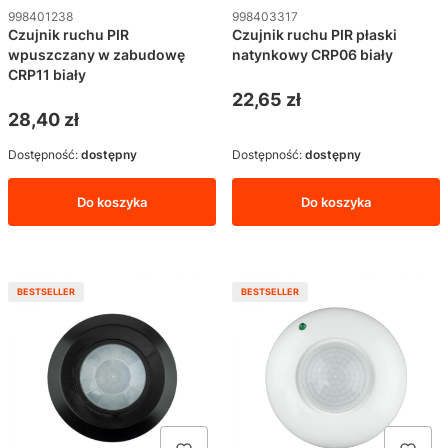
Kod produktu
Kod produktu
998401238
998403317
Czujnik ruchu PIR
Czujnik ruchu PIR płaski
wpuszczany w zabudowę
natynkowy CRP06 biały
CRP11 biały
Cena
22,65 zł
Cena
28,40 zł
Dostępność:
dostępny
Dostępność:
dostępny
Do koszyka
Do koszyka
BESTSELLER
BESTSELLER