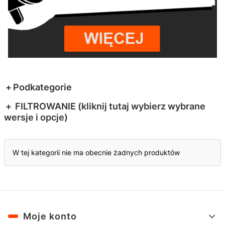
Podkategorie
FILTROWANIE (kliknij tutaj wybierz wybrane
wersje i opcje)
Koniec filtrów
Lista produktów
W tej kategorii nie ma obecnie żadnych produktów
Linki w stopce
Moje konto