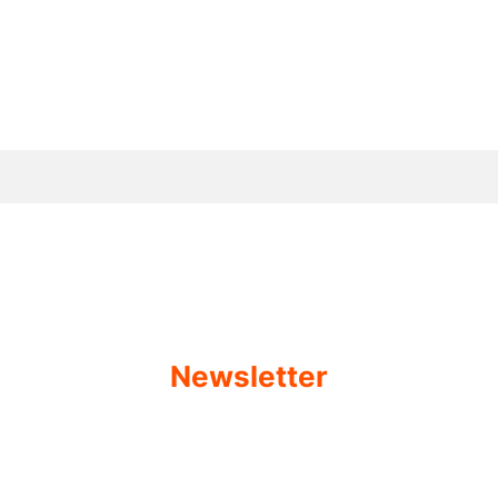
E-mail:
kontakt@ledstudio.pl
Newsletter
Podaj swój adres e-mail, jeżeli chcesz otrzymywać informacje o
nowościach i promocjach.