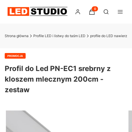
Produkty w koszyku:
Otwórz wysz
Strona główna
Profile LED i listwy do taśm LED
profile do LED nawierzc
PROMOCJA
Profil do Led PN-EC1 srebrny z
kloszem mlecznym 200cm -
zestaw